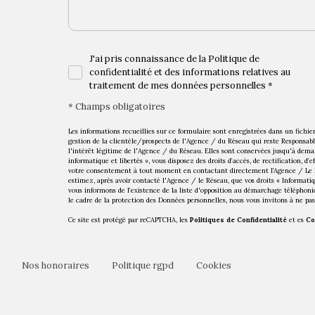
J'ai pris connaissance de la Politique de
confidentialité et des informations relatives au
traitement de mes données personnelles *
* Champs obligatoires
Les informations recueillies sur ce formulaire sont enregistrées dans un fich
gestion de la clientèle/prospects de l'Agence / du Réseau qui reste Responsab
l'intérêt légitime de l'Agence / du Réseau. Elles sont conservées jusqu'à dem
informatique et libertés », vous disposez des droits d’accès, de rectification, d’
votre consentement à tout moment en contactant directement l’Agence / Le R
estimez, après avoir contacté l'Agence / le Réseau, que vos droits « Informati
vous informons de l’existence de la liste d'opposition au démarchage téléphoniq
le cadre de la protection des Données personnelles, nous vous invitons à ne pas
Ce site est protégé par reCAPTCHA, les
Politiques de Confidentialité
et es
Co
nos honoraires
politique rgpd
cookies