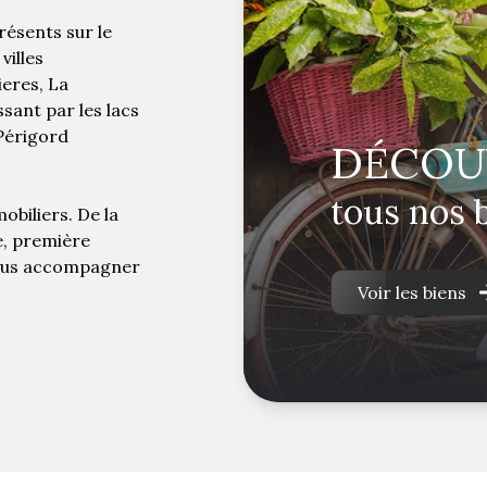
ésents sur le
villes
eres, La
sant par les lacs
 Périgord
DÉCOU
tous nos 
biliers. De la
e, première
 vous accompagner
Voir les biens