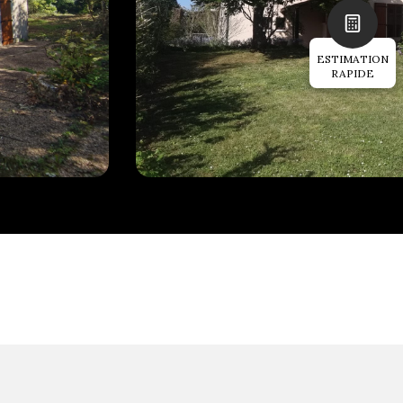
4
152
chambre(s)
m²
ESTIMATION
RAPIDE