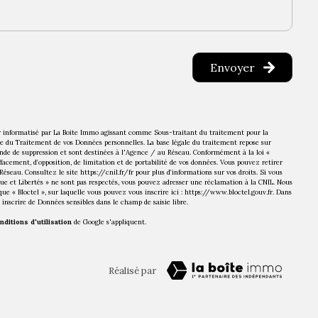
Envoyer
ier informatisé par La Boite Immo agissant comme Sous-traitant du traitement pour la
le du Traitement de vos Données personnelles. La base légale du traitement repose sur
ande de suppression et sont destinées à l'Agence / au Réseau. Conformément à la loi «
effacement, d’opposition, de limitation et de portabilité de vos données. Vous pouvez retirer
éseau. Consultez le site
https://cnil.fr/fr
pour plus d’informations sur vos droits. Si vous
que et Libertés » ne sont pas respectés, vous pouvez adresser une réclamation à la CNIL. Nous
ue « Bloctel », sur laquelle vous pouvez vous inscrire ici :
https://www.bloctel.gouv.fr
. Dans
 inscrire de Données sensibles dans le champ de saisie libre.
nditions d'utilisation
de Google s'appliquent.
Réalisé par