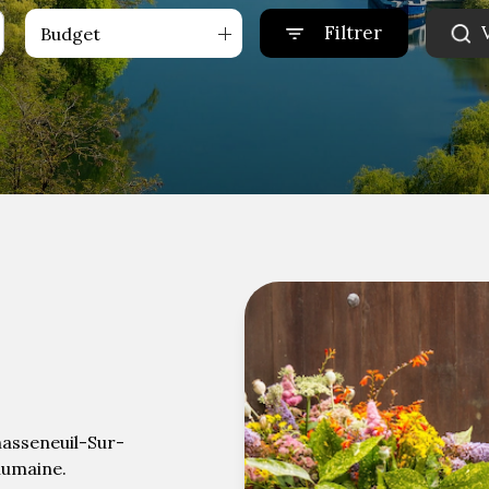
Filtrer
Budget
hasseneuil-Sur-
 humaine.