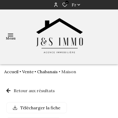
0
Fr
Menu
Accueil
Vente
Chabanais
Maison
ACCUEIL
NOS
Retour aux résultats
BIENS
AVIS DE
Télécharger la fiche
VALEUR