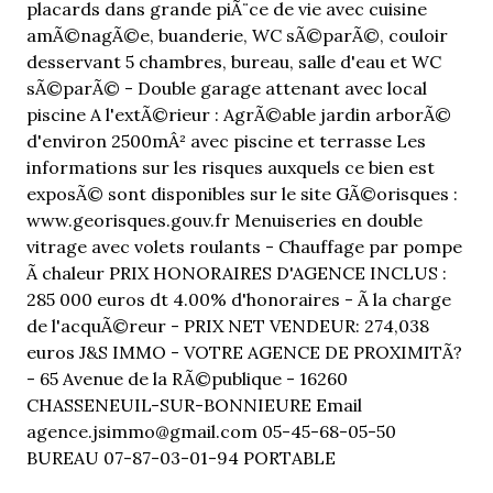
placards dans grande piÃ¨ce de vie avec cuisine
amÃ©nagÃ©e, buanderie, WC sÃ©parÃ©, couloir
desservant 5 chambres, bureau, salle d'eau et WC
sÃ©parÃ© - Double garage attenant avec local
piscine A l'extÃ©rieur : AgrÃ©able jardin arborÃ©
d'environ 2500mÂ² avec piscine et terrasse Les
informations sur les risques auxquels ce bien est
exposÃ© sont disponibles sur le site GÃ©orisques :
www.georisques.gouv.fr Menuiseries en double
vitrage avec volets roulants - Chauffage par pompe
Ã chaleur PRIX HONORAIRES D'AGENCE INCLUS :
285 000 euros dt 4.00% d'honoraires - Ã la charge
de l'acquÃ©reur - PRIX NET VENDEUR: 274,038
euros J&S IMMO - VOTRE AGENCE DE PROXIMITÃ?
- 65 Avenue de la RÃ©publique - 16260
CHASSENEUIL-SUR-BONNIEURE Email
agence.jsimmo@gmail.com 05-45-68-05-50
BUREAU 07-87-03-01-94 PORTABLE