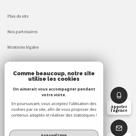
plan du site
nos partenaires
mentions légales
admin
Comme beaucoup, notre site
utilise les cookies
nos honoraires
On aimerait vous accompagner pendant
politique rgpd
votre visite.
En poursuivant, vous acceptez l'utilisation des
Appeler
cookies par ce site, afin de vous proposer des
cookies
l'agence
contenus adaptés et réaliser des statistiques !
© 2026 | Tous droits réservés
PARAMÉTRER