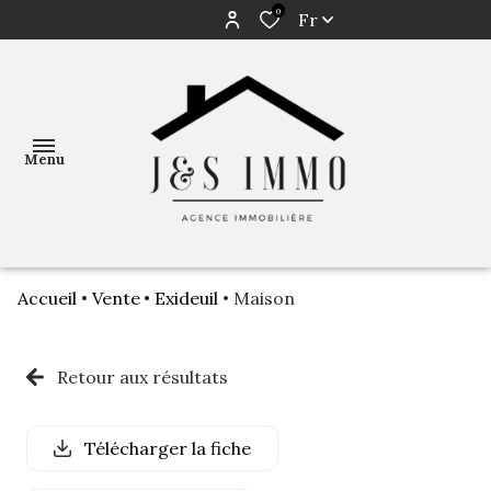
0
Fr
Menu
Accueil
Vente
Exideuil
Maison
ACCUEIL
NOS
Retour aux résultats
BIENS
AVIS DE
Télécharger la fiche
VALEUR