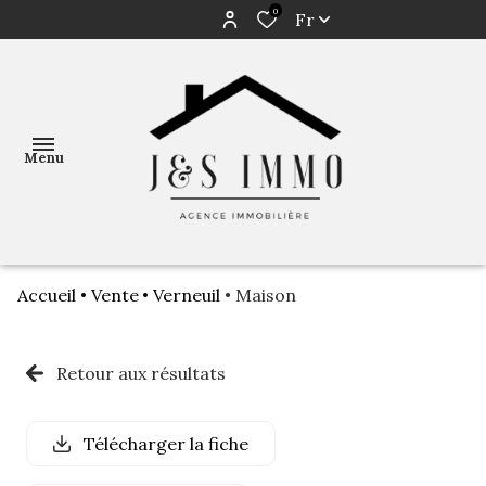
0
Fr
Menu
Accueil
Vente
Verneuil
Maison
ACCUEIL
NOS
Retour aux résultats
BIENS
AVIS DE
Télécharger la fiche
VALEUR