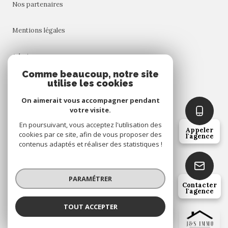
nos partenaires
mentions légales
admin
Comme beaucoup, notre site
utilise les cookies
nos honoraires
On aimerait vous accompagner pendant
politique rgpd
votre visite.
En poursuivant, vous acceptez l'utilisation des
Appeler
cookies par ce site, afin de vous proposer des
cookies
l'agence
contenus adaptés et réaliser des statistiques !
© 2026 | Tous droits réservés
PARAMÉTRER
Contacter
l'agence
Réalisé par
TOUT ACCEPTER
j&s immo
Agence