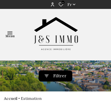
0
Fr
Menu
ACCUEIL
Filtrer
NOS
BIENS
Accueil
Estimation
AVIS DE
VALEUR