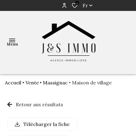
0
Fr
Menu
Accueil
Vente
Massignac
Maison de village
ACCUEIL
NOS
Retour aux résultats
BIENS
AVIS DE
Télécharger la fiche
VALEUR