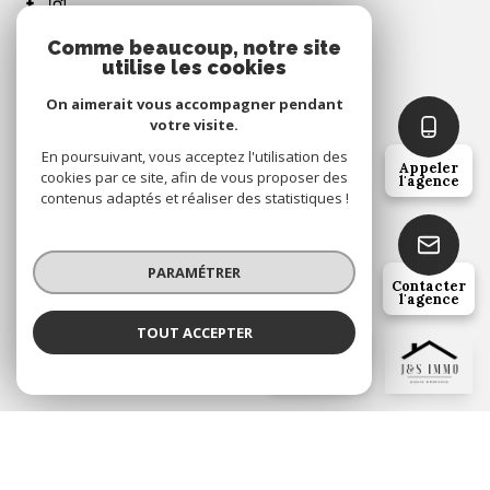
Comme beaucoup, notre site
utilise les cookies
plan du site
On aimerait vous accompagner pendant
votre visite.
nos partenaires
En poursuivant, vous acceptez l'utilisation des
Appeler
cookies par ce site, afin de vous proposer des
l'agence
contenus adaptés et réaliser des statistiques !
mentions légales
admin
PARAMÉTRER
Contacter
l'agence
nos honoraires
TOUT ACCEPTER
j&s immo
Agence
politique rgpd
cookies