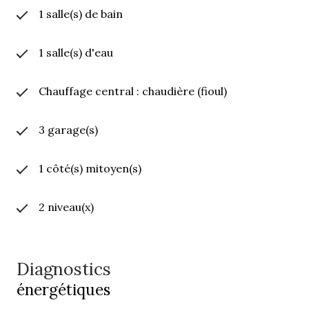
au fuel
1 salle(s) de bain
Les informations sur les risques auxquels ce bien
1 salle(s) d'eau
est exposé sont disponibles sur le site Géorisques :
www.georisques.gouv.fr
Chauffage central : chaudière (fioul)
J&S IMMO - VOTRE AGENCE DE PROXIMITE - 65
Avenue de la République - 16260 CHASSENEUIL-
3 garage(s)
SUR-BONNIEURE Email agence.jsimmo@gmail.com
05-45-68-05-50 BUREAU 07-87-03-01-94
1 côté(s) mitoyen(s)
PORTABLE
PRIX HONORAIRES D'AGENCE INCLUS : 199 500
2 niveau(x)
euros dt 5.00% d'honoraires - à la charge de
l'acquéreur - PRIX NET VENDEUR: 190 000 euros
Diagnostics
énergétiques